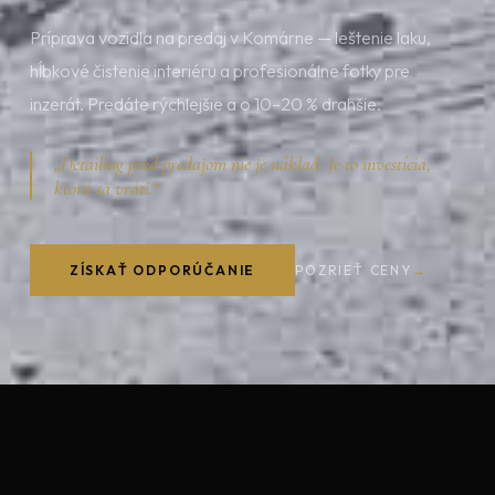
Príprava vozidla na predaj v Komárne — leštenie laku,
hĺbkové čistenie interiéru a profesionálne fotky pre
inzerát. Predáte rýchlejšie a o 10–20 % drahšie.
„Detailing pred predajom nie je náklad. Je to investícia,
ktorá sa vráti.“
ZÍSKAŤ ODPORÚČANIE
POZRIEŤ CENY