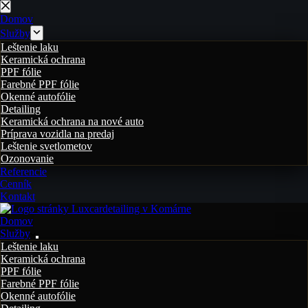
Skip
to
Domov
content
Služby
Leštenie laku
Keramická ochrana
PPF fólie
Farebné PPF fólie
Okenné autofólie
Detailing
Keramická ochrana na nové auto
Príprava vozidla na predaj
Leštenie svetlometov
Ozonovanie
Referencie
Cenník
Kontakt
Domov
Služby
Leštenie laku
Keramická ochrana
PPF fólie
Farebné PPF fólie
Okenné autofólie