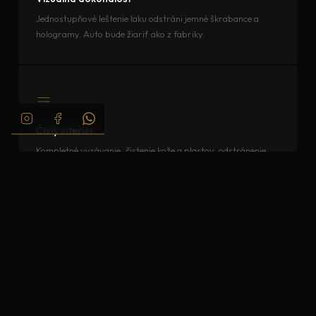
Jednostupňové leštenie laku odstráni jemné škrabance a
hologramy. Auto bude žiariť ako z fabriky.
Čistý interiér
Kompletné vysávanie, čistenie kože a plastov, odstránenie
pachov. Kupujúci sadne do auta a cíti luxus.
Motorový priestor
Čistý motor signalizuje starostlivosť. Kupujúci, ktorý vidí
čistý motorový priestor, nevyjednáva o zľave.