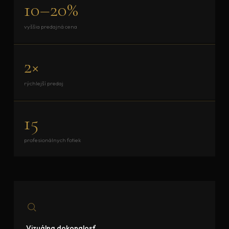
10–20%
vyššia predajná cena
2×
rýchlejší predaj
15
profesionálnych fotiek
Vizuálna dokonalosť