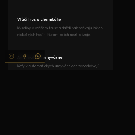
Vtáčí trus a chemikálie
Kyseliny v vtáčom truse a daždi naleptávajú lak do
niekoľkých hodín. Keramika ich neutralizuje.
Automatické umyvárne
Kefy v automatických umyvárniach zanechávajú
mikro-škrabance pri každom umytí. Keramika je
štít.
Hodnota pri predaji
Lak v perfektnom stave po 3–4 rokoch = vyššia
predajná cena a rýchlejší predaj. Keramika sa vráti.