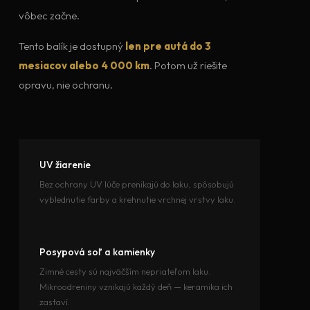
vôbec začne.
Tento balík je dostupný
len pre autá do 3
mesiacov alebo 4 000 km
. Potom už riešite
opravu, nie ochranu.
UV žiarenie
Bez ochrany UV lúče prenikajú do laku, spôsobujú
vyblednutie farby a krehnutie vrchnej vrstvy laku.
Posypová soľ a kamienky
Zimné cesty sú najväčším nepriateľom laku.
Mikroodreniny vznikajú každý deň — keramika ich
zastaví.