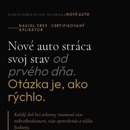
DOMOV
·
KERAMICKÁ OCHRANA
·
NOVÉ AUTO
NASIOL ZR53 · CERTIFIKOVANÝ
APLIKÁTOR
Nové auto stráca
od
svoj stav
prvého dňa.
Otázka je, ako
rýchlo.
Každý deň bez ochrany znamená viac
mikroškrabancov, viac opotrebenia a nižšiu
hodnotu.