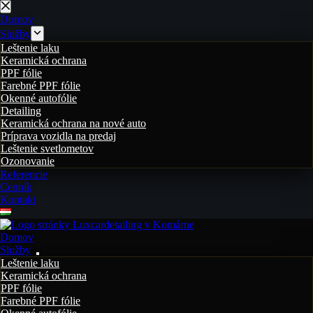
Skip
to
Domov
content
Služby
Leštenie laku
Keramická ochrana
PPF fólie
Farebné PPF fólie
Okenné autofólie
Detailing
Keramická ochrana na nové auto
Príprava vozidla na predaj
Leštenie svetlometov
Ozonovanie
Referencie
Cenník
Kontakt
Domov
Služby
Leštenie laku
Keramická ochrana
PPF fólie
Farebné PPF fólie