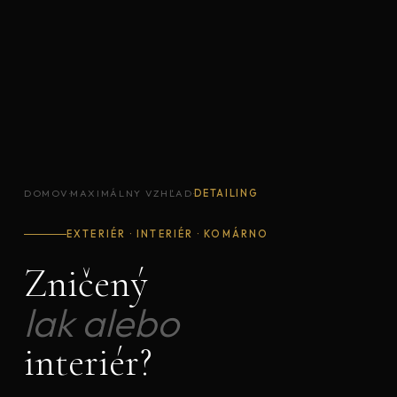
DOMOV
·
MAXIMÁLNY VZHĽAD
·
DETAILING
EXTERIÉR · INTERIÉR · KOMÁRNO
Zničený
lak alebo
interiér?