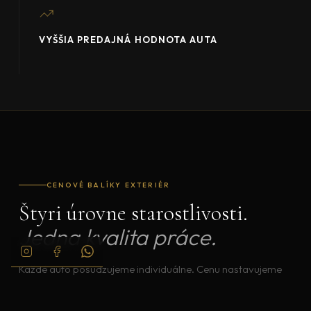
VYŠŠIA PREDAJNÁ HODNOTA AUTA
CENOVÉ BALÍKY EXTERIÉR
Štyri úrovne starostlivosti.
Jedna kvalita práce.
Každé auto posudzujeme individuálne. Cenu nastavujeme
podľa rozsahu prác tak, aby výsledok zodpovedal našej
kvalite.