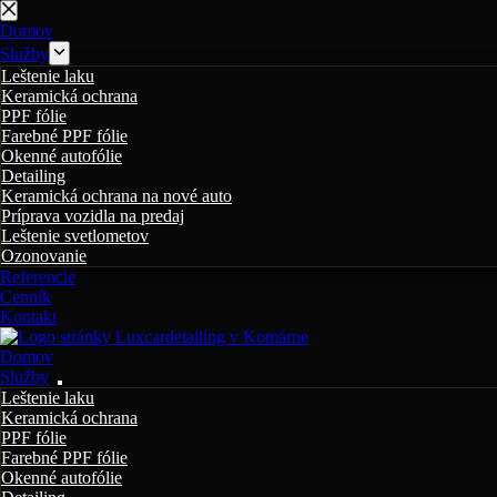
Skip
to
Domov
content
Služby
Leštenie laku
Keramická ochrana
PPF fólie
Farebné PPF fólie
Okenné autofólie
Detailing
Keramická ochrana na nové auto
Príprava vozidla na predaj
Leštenie svetlometov
Ozonovanie
Referencie
Cenník
Kontakt
Domov
Služby
Leštenie laku
Keramická ochrana
PPF fólie
Farebné PPF fólie
Okenné autofólie