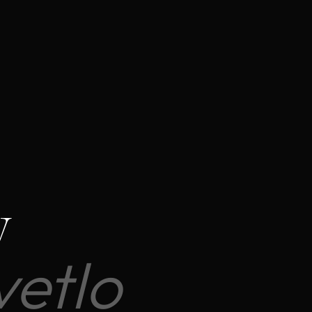
y
vetlo